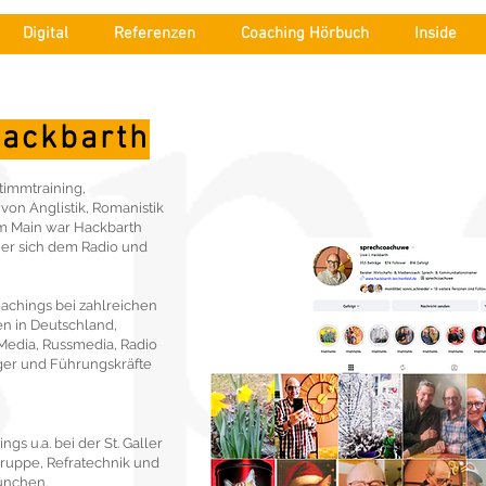
Digital
Referenzen
Coaching Hörbuch
Inside
Hackbarth
Stimmtraining,
on Anglistik, Romanistik
am Main war Hackbarth
 er sich dem Radio und
chings bei zahlreichen
en in Deutschland,
Media, Russmedia, Radio
ger und Führungskräfte
s u.a. bei der St. Galler
ruppe, Refratechnik und
ünchen.