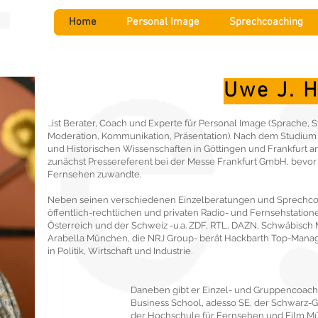
Home
Personal Image
Sprechcoaching
Uwe J. 
...ist Berater, Coach und Experte für Personal Image (Sprache, 
Moderation, Kommunikation, Präsentation). Nach dem Studium v
und Historischen Wissenschaften in Göttingen und Frankfurt 
zunächst Pressereferent bei der Messe Frankfurt GmbH, bevor
Fernsehen zuwandte.
Neben seinen verschiedenen Einzelberatungen und Sprechcoa
öffentlich-rechtlichen und privaten Radio- und Fernsehstation
Österreich und der Schweiz -u.a. ZDF, RTL, DAZN, Schwäbisch 
Arabella München, die NRJ Group- berät Hackbarth Top-Mana
in Politik, Wirtschaft und Industrie.
Daneben gibt er Einzel- und Gruppencoaching
Business School, adesso SE, der Schwarz-G
der Hochschule für Fernsehen und Film M